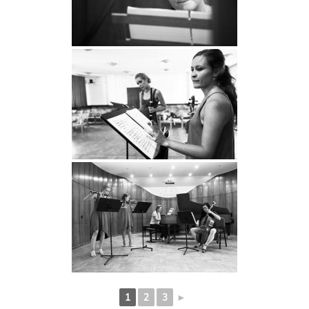
1
2
3
►