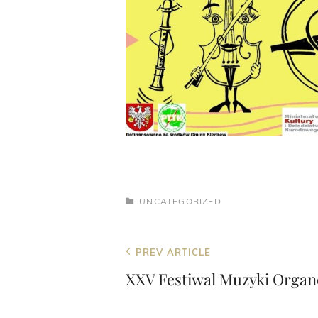
CATEGORIES
UNCATEGORIZED
Post
Previous
PREV ARTICLE
navigation
Post
XXV Festiwal Muzyki Organ