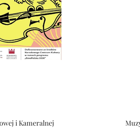
Next
Post
owej i Kameralnej
Muzy