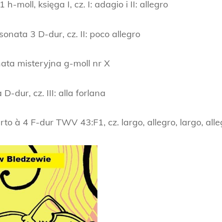
-moll, księga I, cz. I: adagio i II: allegro
onata 3 D-dur, cz. II: poco allegro
nata misteryjna g-moll nr X
dur, cz. III: alla forlana
o à 4 F-dur TWV 43:F1, cz. largo, allegro, largo, alle