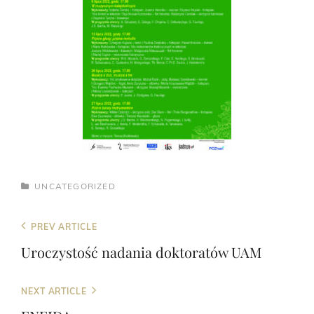
CATEGORIES
UNCATEGORIZED
Post
Previous
PREV ARTICLE
navigation
Post
Uroczystość nadania doktoratów UAM
Next
NEXT ARTICLE
Post