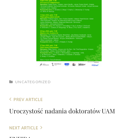
CATEGORIES
UNCATEGORIZED
Nawigacja
Previous
PREV ARTICLE
wpisu
Post
Uroczystość nadania doktoratów UAM
Next
NEXT ARTICLE
Post